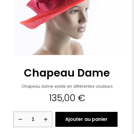
Chapeau Dame
Chapeau dame existe en différentes couleurs
135,00
€
quantité
Ajouter au panier
de
Chapeau
Dame