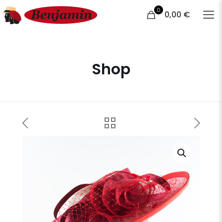
0
0,00 €
Shop