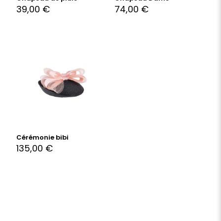
39,00
€
74,00
€
Cérémonie bibi
135,00
€