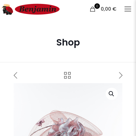
0
0,00 €
Shop