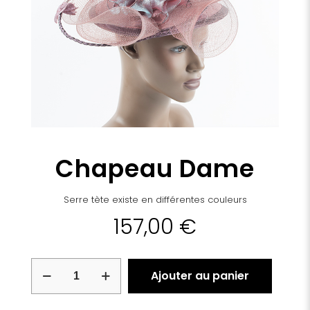
Chapeau Dame
Serre tète existe en différentes couleurs
157,00
€
quantité
Ajouter au panier
de
Chapeau
Dame