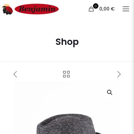
0
0,00 €
Shop