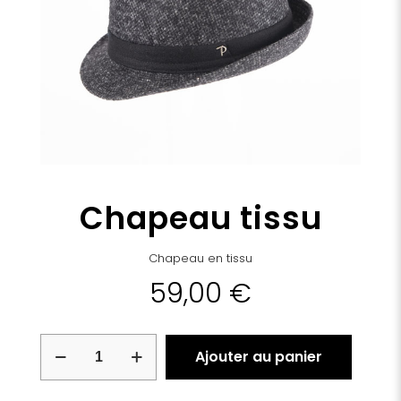
Chapeau tissu
Chapeau en tissu
59,00
€
quantité
Ajouter au panier
de
Chapeau
tissu