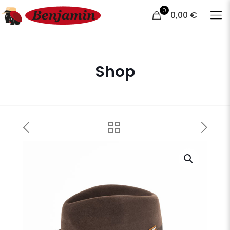
0
0,00 €
Shop