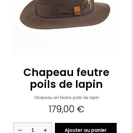
Chapeau feutre
poils de lapin
Chapeau en feutre poils de lapin
179,00
€
quantité
Ajouter au panier
de