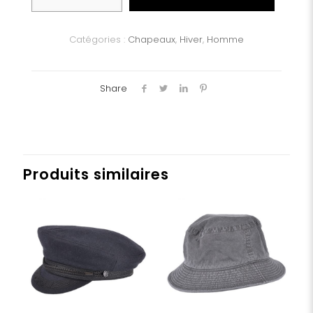
Chapeau
feutre
poils
Catégories :
Chapeaux
,
Hiver
,
Homme
de
lapin
Share
Produits similaires