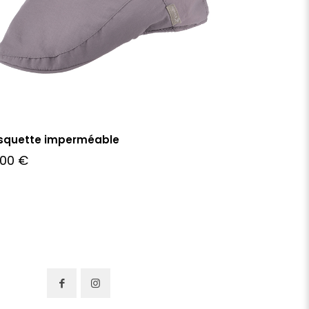
squette imperméable
,00
€