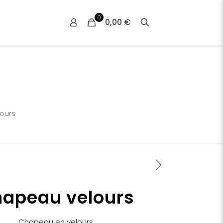
0
0,00 €
ours
apeau velours
Chapeau en velours