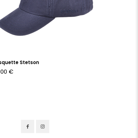
squette Stetson
,00
€