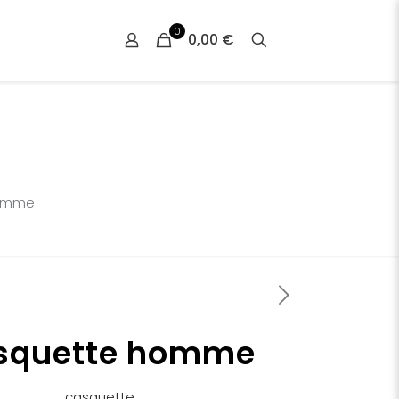
0
0,00 €
homme
squette homme
casquette