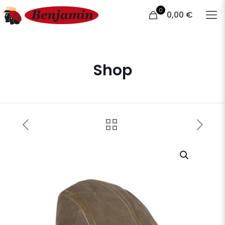
0
0,00 €
Shop