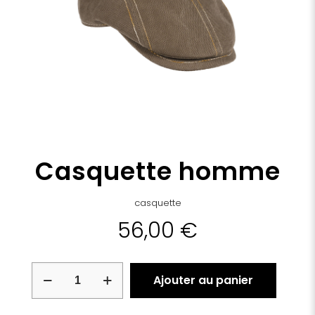
Casquette homme
casquette
56,00
€
quantité
Ajouter au panier
de
Casquette
homme