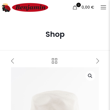
0
0,00 €
Shop