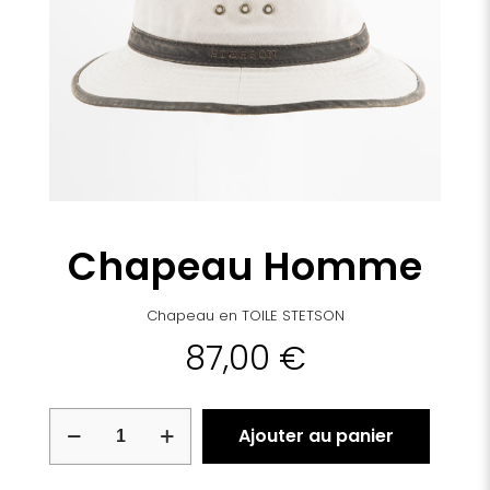
Chapeau Homme
Chapeau en TOILE STETSON
87,00
€
quantité
Ajouter au panier
de
Chapeau
Homme