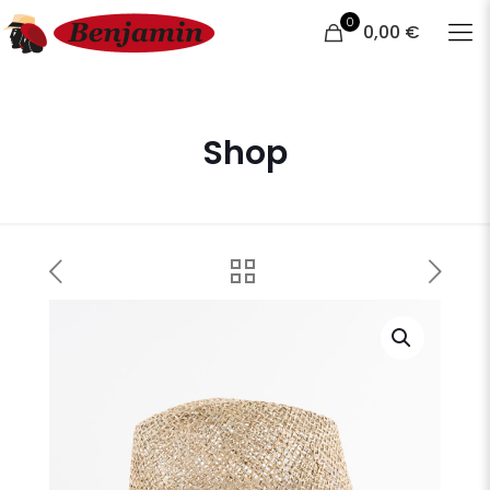
0
0,00 €
Shop