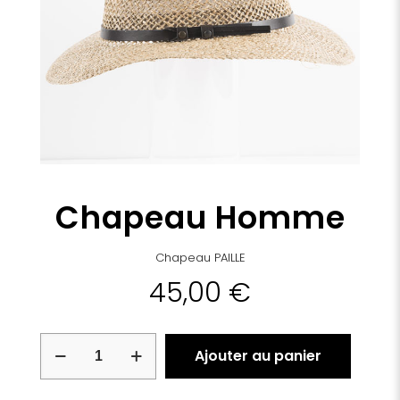
Chapeau Homme
Chapeau PAILLE
45,00
€
quantité
Ajouter au panier
de
Chapeau
Homme