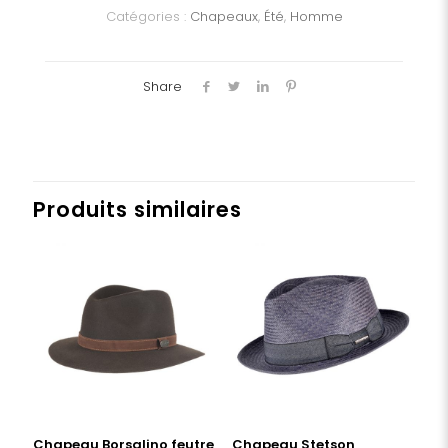
Catégories :
Chapeaux
,
Été
,
Homme
Share
Produits similaires
Chapeau Borsalino feutre
Chapeau Stetson