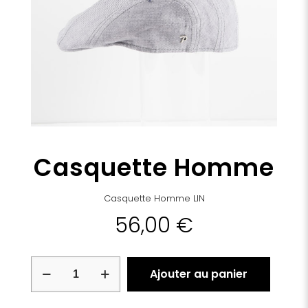
Casquette Homme
Casquette Homme LIN
56,00
€
quantité
Ajouter au panier
de
Casquette
Homme