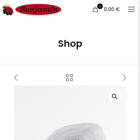
0
0,00 €
Shop