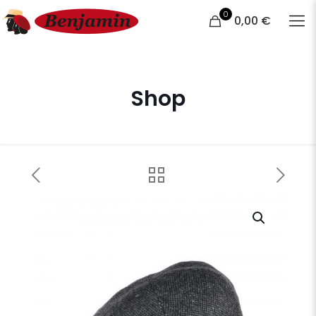
0
0,00 €
Shop