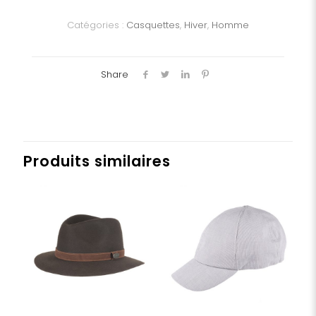
Homme
Catégories :
Casquettes
,
Hiver
,
Homme
Share
Produits similaires