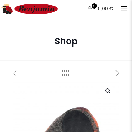
0
0,00 €
Shop