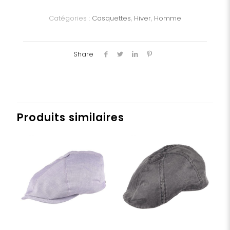
Homme
Catégories :
Casquettes
,
Hiver
,
Homme
Share
Produits similaires