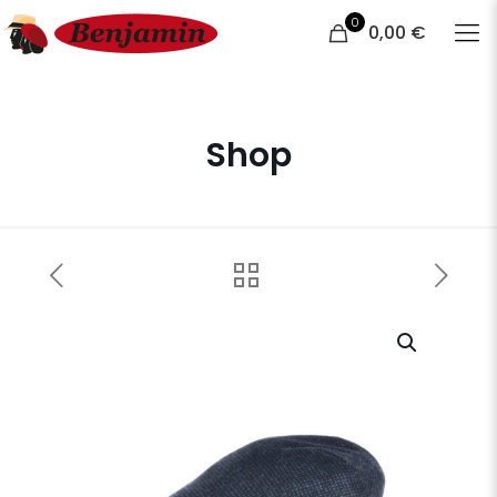
0
0,00 €
Shop