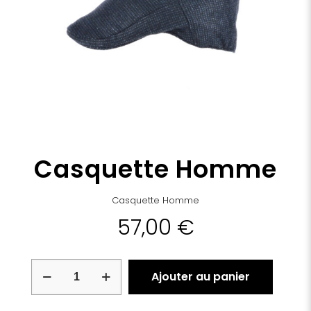
Casquette Homme
Casquette Homme
57,00
€
quantité
Ajouter au panier
de
Casquette
Homme