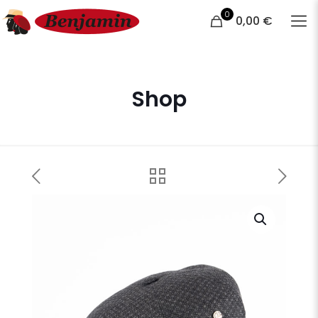
0
0,00 €
Shop