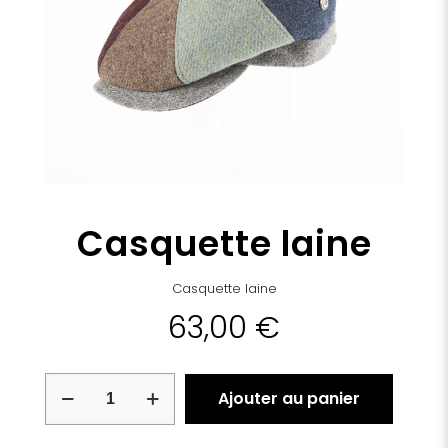
Casquette laine
Casquette laine
63,00
€
quantité
Ajouter au panier
de
Casquette
laine