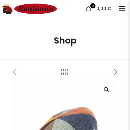
0
0,00 €
Shop