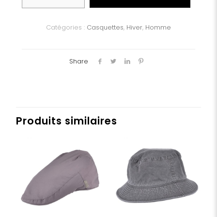
Casquette
laine
STETSON
Catégories :
Casquettes
,
Hiver
,
Homme
Share
Produits similaires