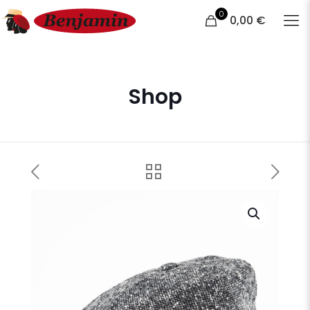
0
0,00 €
Shop