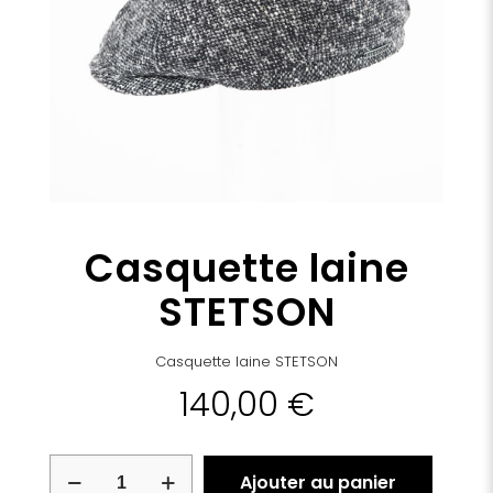
Casquette laine
STETSON
Casquette laine STETSON
140,00
€
quantité
Ajouter au panier
de