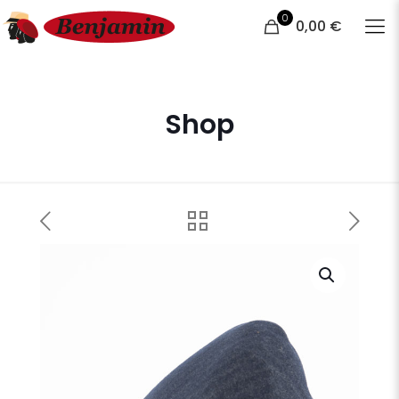
0
0,00 €
Shop