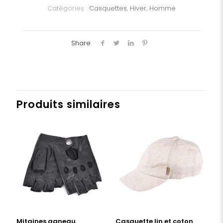
Catégories :
Casquettes
,
Hiver
,
Homme
Share
Produits similaires
Mitaines agneau
Casquette lin et coton