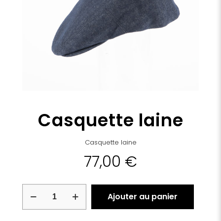
Casquette laine
Casquette laine
77,00
€
quantité
Ajouter au panier
de
Casquette
laine