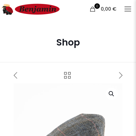
0
0,00 €
Shop