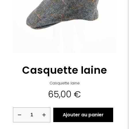
Casquette laine
Casquette laine
65,00
€
quantité
Ajouter au panier
de
Casquette
laine