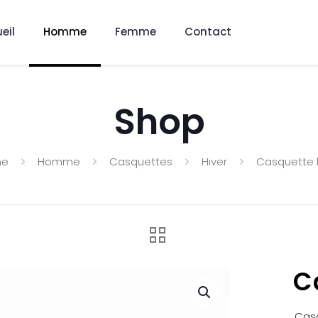
eil
Homme
Femme
Contact
Shop
me
Homme
Casquettes
Hiver
Casquette 
C
Casq