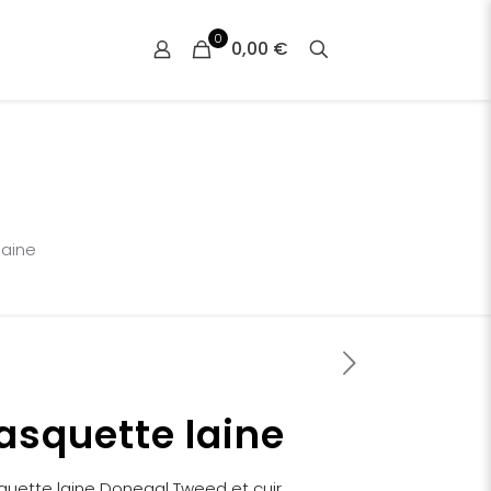
0
0,00 €
laine
asquette laine
uette laine Donegal Tweed et cuir