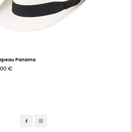
apeau Panama
,00
€