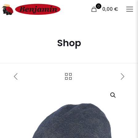
0
0,00 €
Shop