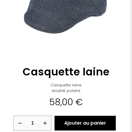
Casquette laine
Casquette laine
doublé polaire
58,00
€
quantité
Ajouter au panier
de
Casquette