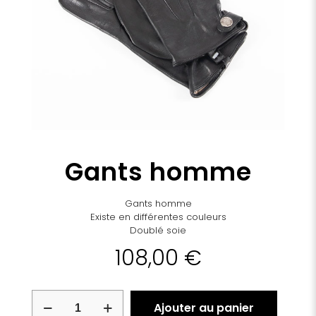
Gants homme
Gants homme
Existe en différentes couleurs
Doublé soie
108,00
€
quantité
Ajouter au panier
de