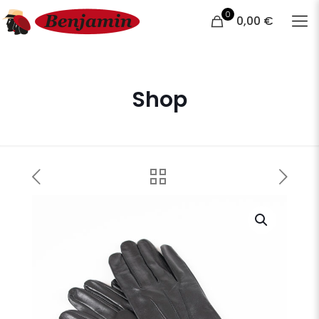
0
0,00 €
Shop