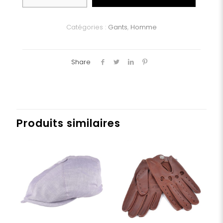
Gants
homme
Catégories :
Gants
,
Homme
Share
Produits similaires