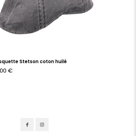
quette Stetson coton huilé
,00
€