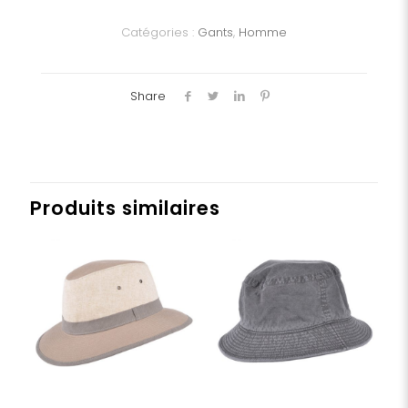
homme
Catégories :
Gants
,
Homme
Share
Produits similaires