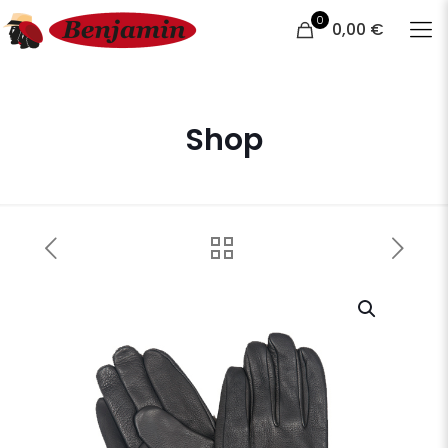
0
0,00 €
Shop