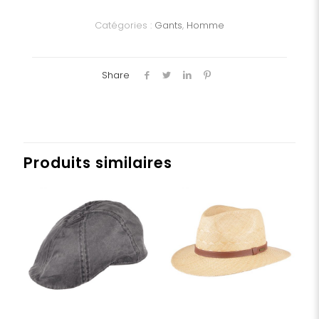
Homme
Catégories :
Gants
,
Homme
Share
Produits similaires