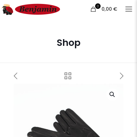
0
0,00 €
Shop