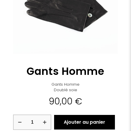
Gants Homme
Gants Homme
Doublé soie
90,00
€
quantité
Ajouter au panier
de
Gants