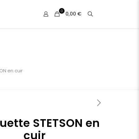
0
0,00 €
ON en cuir
uette STETSON en
cuir