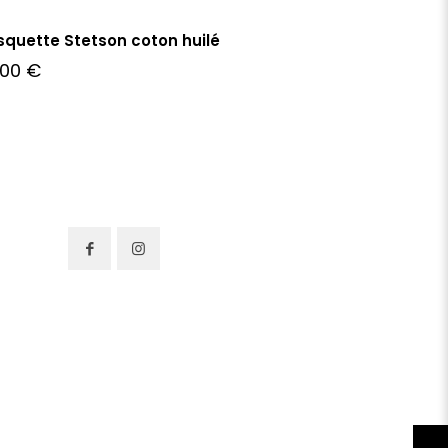
quette Stetson coton huilé
,00
€