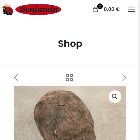
0
0,00 €
Shop