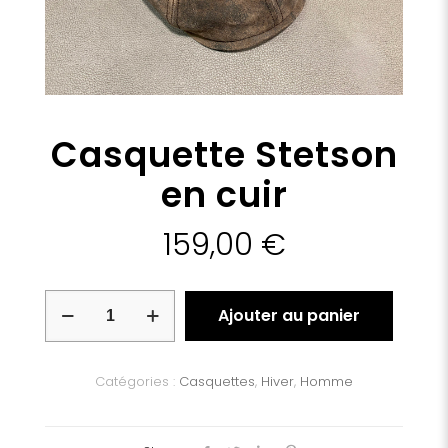
Casquette Stetson
en cuir
159,00
€
quantité
Ajouter au panier
de
Casquette
Stetson
en
Catégories :
Casquettes
,
Hiver
,
Homme
cuir