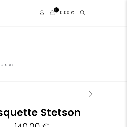
0
0,00 €
tetson
quette Stetson
140,00
€