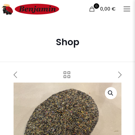
0
0,00 €
Shop