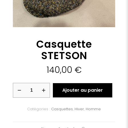
Casquette
STETSON
140,00
€
quantité
Ajouter au panier
de
Casquette
STETSON
Catégories :
Casquettes
,
Hiver
,
Homme