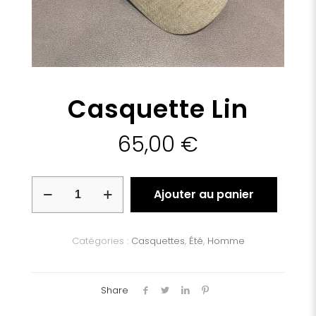
Casquette Lin
65,00
€
quantité
Ajouter au panier
de
Casquette
Lin
Catégories :
Casquettes
,
Été
,
Homme
Share