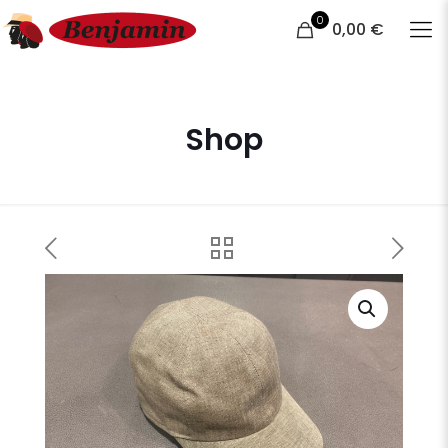
0
0,00 €
Shop