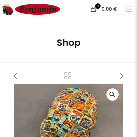
0
0,00 €
Shop