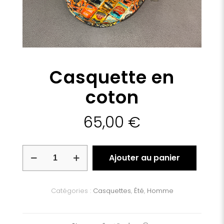
Casquette en
coton
65,00
€
quantité
Ajouter au panier
de
Casquette
en
coton
Catégories :
Casquettes
,
Été
,
Homme