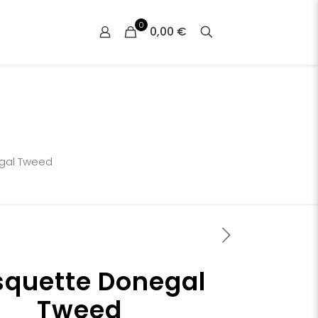
0
0,00 €
gal Tweed
quette Donegal
Tweed