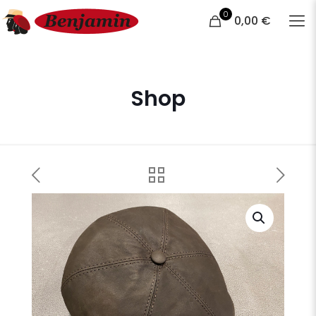
0
0,00 €
Shop