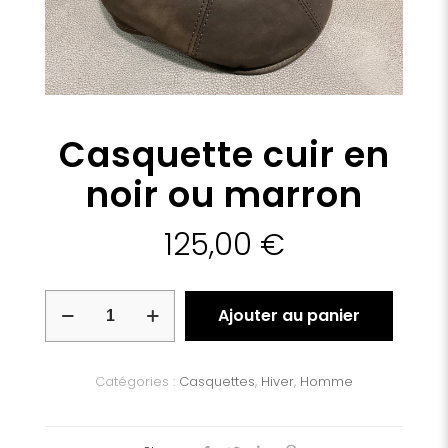
Casquette cuir en
noir ou marron
125,00
€
quantité
Ajouter au panier
de
Casquette
cuir
en
Catégories :
Casquettes
,
Hiver
,
Homme
noir
ou
marron