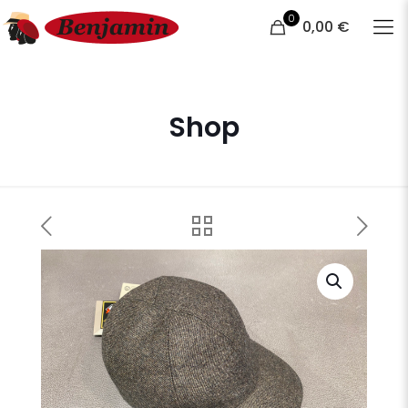
0
0,00 €
Shop