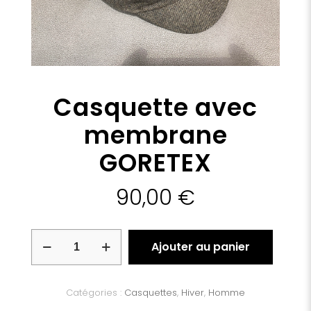
Casquette avec
membrane
GORETEX
90,00
€
quantité
Ajouter au panier
de
Casquette
avec
membrane
Catégories :
Casquettes
,
Hiver
,
Homme
GORETEX