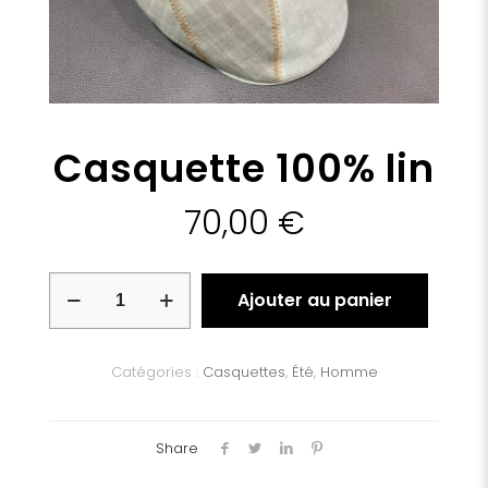
Casquette 100% lin
70,00
€
quantité
Ajouter au panier
de
Casquette
100%
lin
Catégories :
Casquettes
,
Été
,
Homme
Share