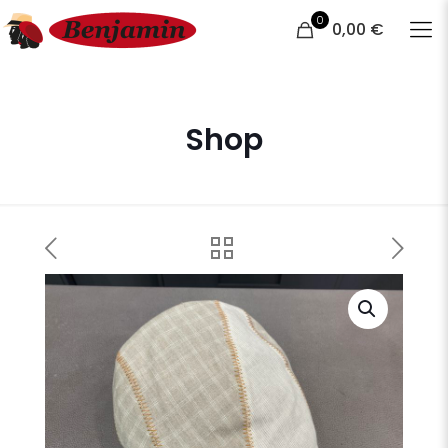
0
0,00 €
Shop