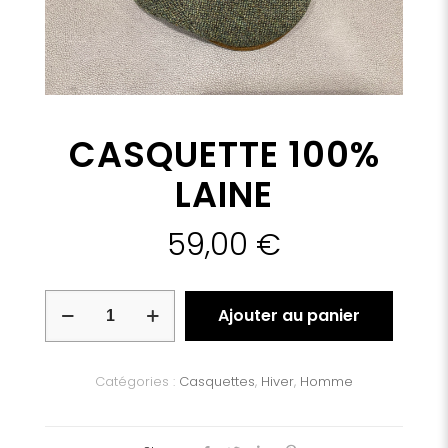
CASQUETTE 100%
LAINE
59,00
€
quantité
Ajouter au panier
de
CASQUETTE
100%
LAINE
Catégories :
Casquettes
,
Hiver
,
Homme