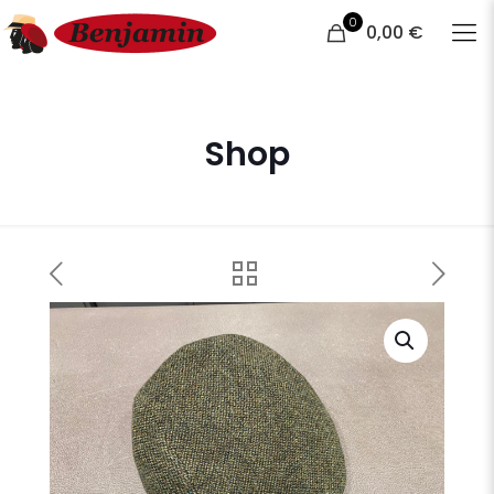
0
0,00 €
Shop