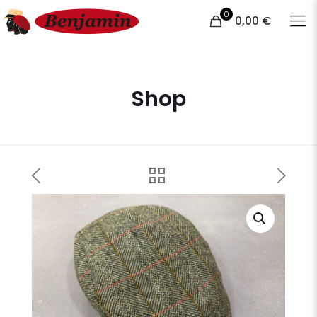
0
0,00 €
Shop