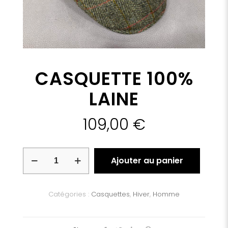
CASQUETTE 100%
LAINE
109,00
€
quantité
Ajouter au panier
de
CASQUETTE
100%
LAINE
Catégories :
Casquettes
,
Hiver
,
Homme