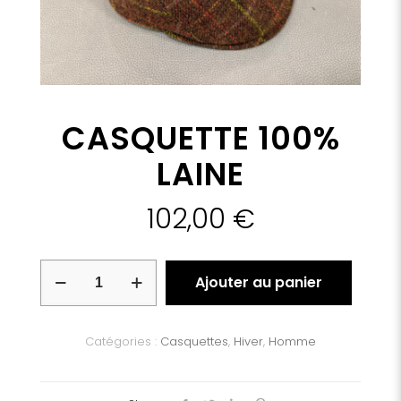
CASQUETTE 100%
LAINE
102,00
€
quantité
Ajouter au panier
de
CASQUETTE
100%
LAINE
Catégories :
Casquettes
,
Hiver
,
Homme