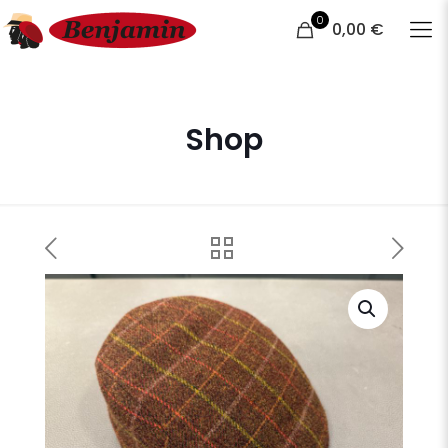
0
0,00 €
Shop