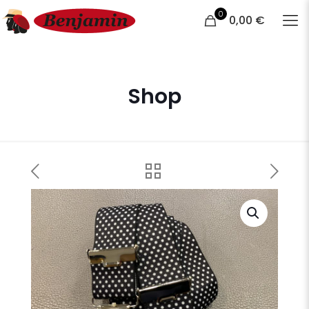
0
0,00 €
Shop