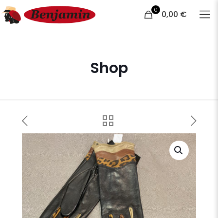
0
0,00 €
Shop