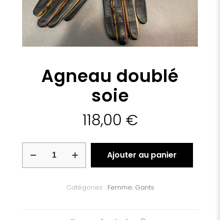
Agneau doublé
soie
118,00
€
quantité
Ajouter au panier
de
Agneau
doublé
soie
Catégories :
Femme
,
Gants