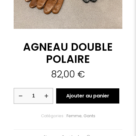
AGNEAU DOUBLE
POLAIRE
82,00
€
quantité
Ajouter au panier
de
AGNEAU
DOUBLE
POLAIRE
Catégories :
Femme
,
Gants