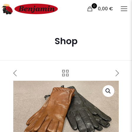
0
0,00 €
Shop